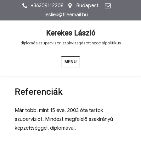
+36309112208
Budapest
lesliek@freemail.hu
Kerekes László
diplomás szupervízor, szakvizsgázott szociálpolitikus
MENU
Referenciák
Már több, mint 15 éve, 2003 óta tartok
szupervíziót. Mindezt megfelelő szakirányú
képzettséggel, diplomával.