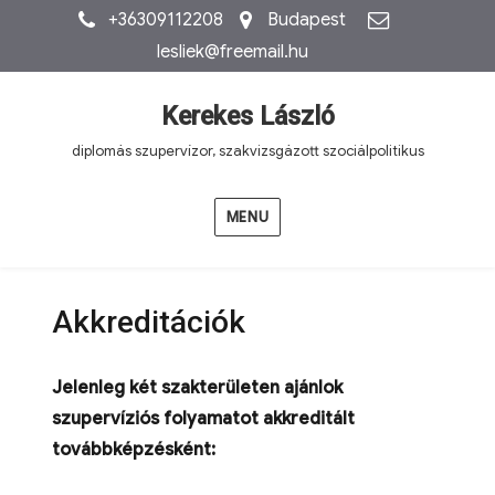
+36309112208
Budapest
lesliek@freemail.hu
Kerekes László
diplomás szupervízor, szakvizsgázott szociálpolitikus
MENU
Akkreditációk
Jelenleg két szakterületen ajánlok
szupervíziós folyamatot akkreditált
továbbképzésként: